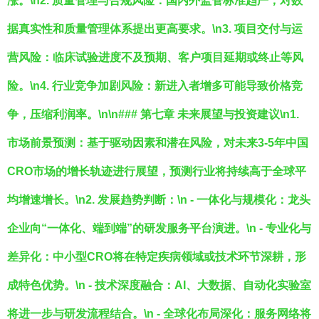
涨。\n2.
质量管理与合规风险
：国内外监管标准趋严，对数
据真实性和质量管理体系提出更高要求。\n3.
项目交付与运
营风险
：临床试验进度不及预期、客户项目延期或终止等风
险。\n4.
行业竞争加剧风险
：新进入者增多可能导致价格竞
争，压缩利润率。\n\n### 第七章 未来展望与投资建议\n1.
市场前景预测
：基于驱动因素和潜在风险，对未来3-5年中国
CRO市场的增长轨迹进行展望，预测行业将持续高于全球平
均增速增长。\n2.
发展趋势判断
：\n -
一体化与规模化
：龙头
企业向“一体化、端到端”的研发服务平台演进。\n -
专业化与
差异化
：中小型CRO将在特定疾病领域或技术环节深耕，形
成特色优势。\n -
技术深度融合
：AI、大数据、自动化实验室
将进一步与研发流程结合。\n -
全球化布局深化
：服务网络将