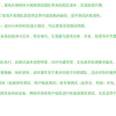
源，避免长期维持大规模测试团队带来的固定成本，实现按需付费。
眼光”发现开发团队因思维定势可能忽略的缺陷，提升测试的客观性。
）或24小时跨时区接力测试，可以显著压缩测试周期。
量体系的延伸与互补，而非替代。它需要与需求分析、开发、部署等环节
团队执行。此模式成本优势明显，但对沟通管理、文化差异协调要求极高
作更顺畅，响应更快，成本通常高于离岸但低于内部团队，适合对协作频
模块（如兼容性测试、用户验收测试）或专项测试（如安全、性能）外包
利用其多样的设备、网络环境和用户场景进行快速探索性测试。尤其适用